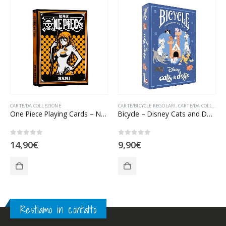
CARTE/DA COLLEZIONE
CARTE/BICYCLE REGOLARI
,
CARTE/DA COLLEZIONE
One Piece Playing Cards – Nami
Bicycle – Disney Cats and Dogs
0
Su 5
0
Su 5
14,90
€
9,90
€
Restiamo in contatto