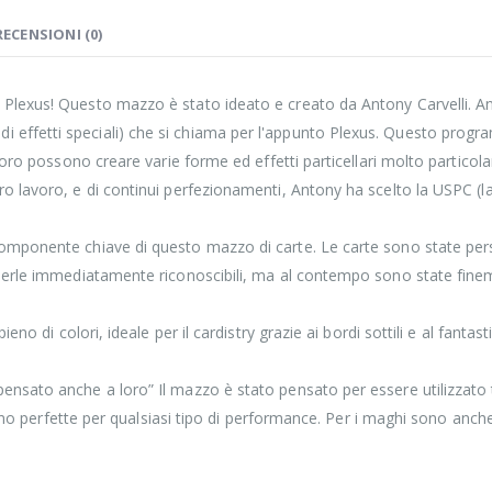
RECENSIONI (0)
Plexus! Questo mazzo è stato ideato e creato da Antony Carvelli. Anto
effetti speciali) che si chiama per l'appunto Plexus. Questo progra
loro possono creare varie forme ed effetti particellari molto particolar
lavoro, e di continui perfezionamenti, Antony ha scelto la USPC (la f
omponente chiave di questo mazzo di carte. Le carte sono state per
nderle immediatamente riconoscibili, ma al contempo sono state fine
no di colori, ideale per il cardistry grazie ai bordi sottili e al fantast
sato anche a loro” Il mazzo è stato pensato per essere utilizzato tu
ultano perfette per qualsiasi tipo di performance. Per i maghi sono anc