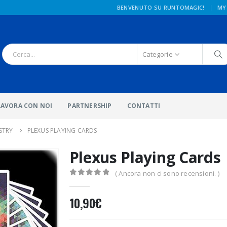
|
BENVENUTO SU RUNTOMAGIC!
MY
Categorie
LAVORA CON NOI
PARTNERSHIP
CONTATTI
STRY
PLEXUS PLAYING CARDS
Plexus Playing Cards
( Ancora non ci sono recensioni. )
0
Di 5
10,90
€