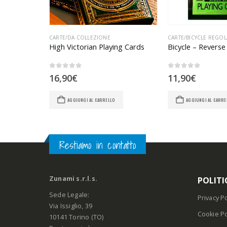
CARTE/DA COLLEZIONE
CARTE/BICYCLE REGOL
ds
High Victorian Playing Cards
0
Su 5
0
Su 5
16,90
€
11,90
€
AGGIUNGI AL CARRELLO
AGGIUNGI AL CARRE
Restiamo in contatto
Zunami s.r.l.s.
POLITI
Sede Legale:
Privacy Po
Via Issiglio, 39
Cookie Po
10141 Torino (TO)