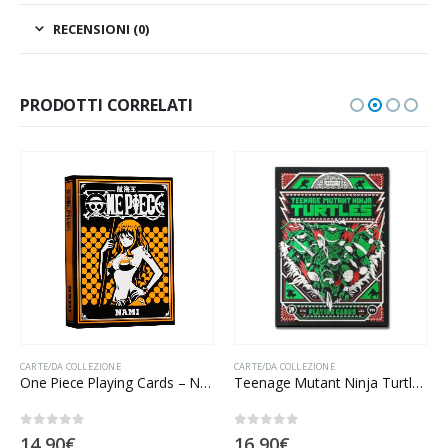
RECENSIONI (0)
PRODOTTI CORRELATI
CARTE/DA COLLEZIONE
CARTE/DA COLLEZIONE
One Piece Playing Cards – Nami
Teenage Mutant Ninja Turtles by Theory11
0
Su 5
0
Su 5
14,90
€
16,90
€