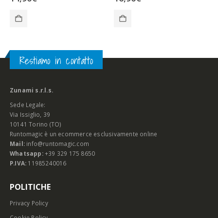
Restiamo in contatto
Zunami s.r.l.s.
Sede Legale:
Via Issiglio, 39
10141 Torino (TO)
Runtomagic è un ecommerce esclusivamente online
Mail:
info@runtomagic.com
Whatsapp:
+39 329 175 8650
P.IVA:
11985240016
POLITICHE
Privacy Policy
Cookie Policy