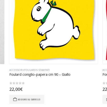
ACCESSORI/FOULARDS STAMPATI
ACC
Foulard coniglio-papera cm 90 – Giallo
Fo
0
Su 5
0
S
22,00
€
22
AGGIUNGI AL CARRELLO