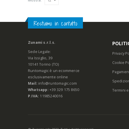
Restiamo in contatto
Zunami s.r.l.s.
POLITI
Sede Legale:
Privacy Po
Via Issiglio, 39
Cookie Po
10141 Torino (TO)
Runtomagic è un ecommerce
Pagament
esclusivamente online
Spedizio
Mail:
info@runtomagic.com
Whatsapp:
+39 329 175 8650
Termini e
P.IVA:
11985240016