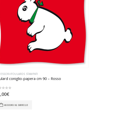
ESSORI/FOULARDS STAMPATI
ulard coniglio-papera cm 90 – Rosso
u 5
,00
€
AGGIUNGI AL CARRELLO