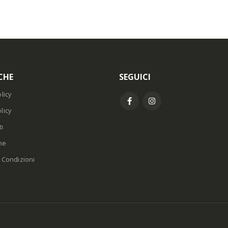
CHE
SEGUICI
licy
licy
i
ne
 Condizioni