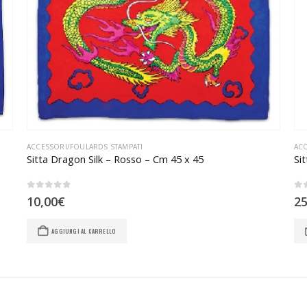
ACCESSORI/FOULARDS STAMPATI
ACC
Sitta Dragon Silk – Rosso – Cm 45 x 45
Si
0
Su 5
0
S
10,00
€
25
AGGIUNGI AL CARRELLO