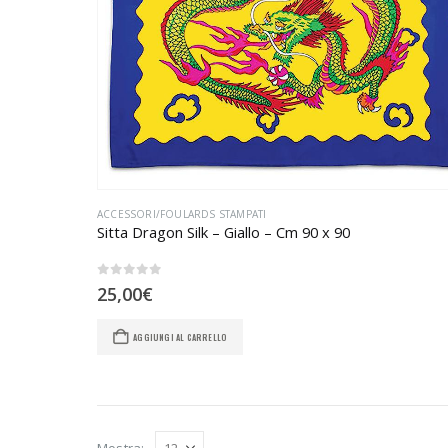
ACCESSORI/FOULARDS STAMPATI
Sitta Dragon Silk – Giallo – Cm 90 x 90
0
Su 5
25,00
€
AGGIUNGI AL CARRELLO
Mostra: