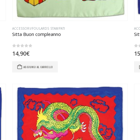
ACCESSORI/FOULARDS STAMPATI
ACC
Sitta Buon compleanno
Si
0
Su 5
0
S
14,90
€
15
AGGIUNGI AL CARRELLO