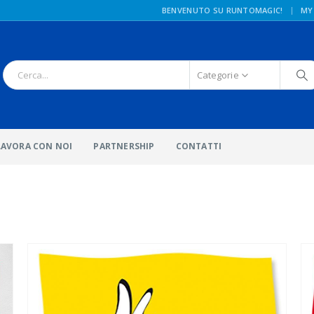
|
BENVENUTO SU RUNTOMAGIC!
MY
Categorie
LAVORA CON NOI
PARTNERSHIP
CONTATTI