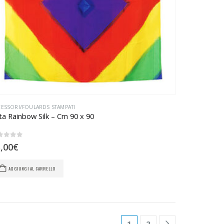
ESSORI/FOULARDS STAMPATI
tta Rainbow Silk – Cm 90 x 90
u 5
,00
€
AGGIUNGI AL CARRELLO
1
2