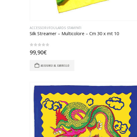
ACCESSORI/FOULARDS STAMPATI
Silk Streamer – Multicolore – Cm 30 x mt 10
0
Su 5
99,90
€
AGGIUNGI AL CARRELLO