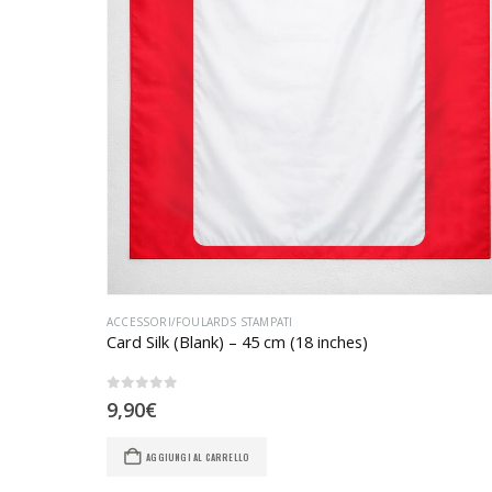
ACCESSORI/FOULARDS STAMPATI
Card Silk (Blank) – 45 cm (18 inches)
0
Su 5
9,90
€
AGGIUNGI AL CARRELLO