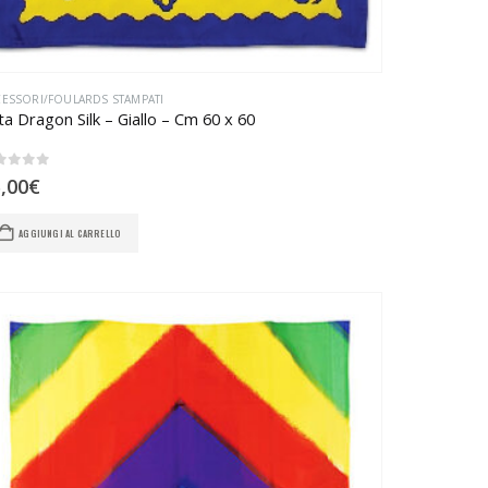
ESSORI/FOULARDS STAMPATI
tta Dragon Silk – Giallo – Cm 60 x 60
u 5
,00
€
AGGIUNGI AL CARRELLO