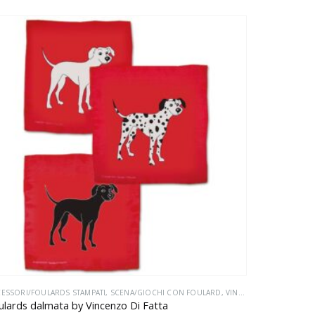
ESSORI/FOULARDS STAMPATI
,
SCENA/GIOCHI CON FOULARD
,
VINCENZO DI FATTA CREATIONS/VINCENZO DI FATTA CREATIONS
ulards dalmata by Vincenzo Di Fatta