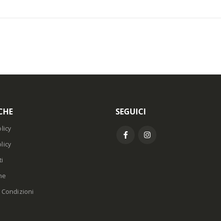
CHE
SEGUICI
licy
licy
i
ne
 Condizioni