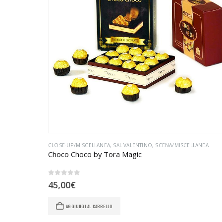
CLOSE-UP/MISCELLANEA
,
SAL VALENTINO
,
SCENA/MISCELLANEA
Choco Choco by Tora Magic
0
Su 5
45,00
€
AGGIUNGI AL CARRELLO