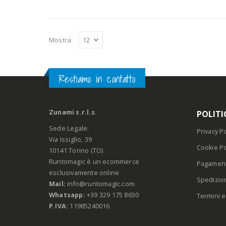
Mostra:
Restiamo in contatto
Zunami s.r.l.s.
POLITI
Sede Legale:
Privacy Po
Via Issiglio, 39
Cookie Po
10141 Torino (TO)
Runtomagic è un ecommerce
Pagament
esclusivamente online
Spedizio
Mail:
info@runtomagic.com
Whatsapp:
+39 329 175 8650
Termini e
P.IVA:
11985240016