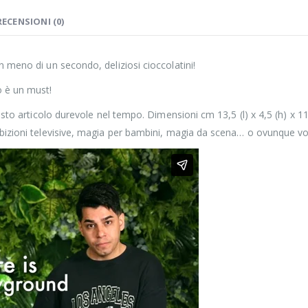
RECENSIONI (0)
n meno di un secondo, deliziosi cioccolatini!
o è un must!
esto articolo durevole nel tempo. Dimensioni cm 13,5 (l) x 4,5 (h) x 11,
ibizioni televisive, magia per bambini, magia da scena… o ovunque vo