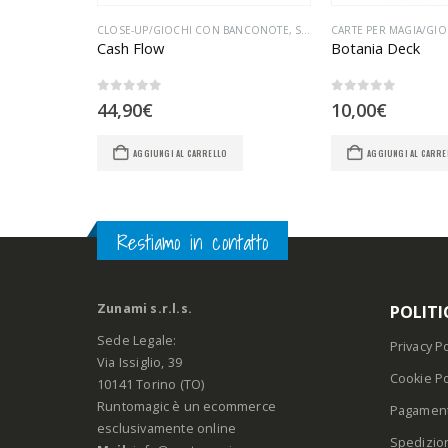
AL VALENTINO
,
SCENA/MISCELLANEA
CLOSE-UP/GIOCHI CON BANCONOTE
,
SAL VALENTINO
CARTE PER MAGIA/GI
Bonbon Box Gold By Twister Magic
Cash Flow
Botania Deck
0
Su 5
0
Su 5
44,90
€
10,00
€
AGGIUNGI AL CARRELLO
AGGIUNGI AL CARRE
Restiamo in contatto
Zunami s.r.l.s.
POLITI
Sede Legale:
Privacy Po
Via Issiglio, 39
Cookie Po
10141 Torino (TO)
Runtomagic è un ecommerce
Pagament
esclusivamente online
Spedizio