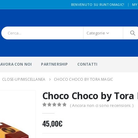
|
BENVENUTO SU RUNTOMAGIC!
MY
Categorie
LAVORA CON NOI
PARTNERSHIP
CONTATTI
,
CLOSE-UP/MISCELLANEA
CHOCO CHOCO BY TORA MAGIC
Choco Choco by Tora
( Ancora non ci sono recensioni. )
0
Di 5
45,00
€