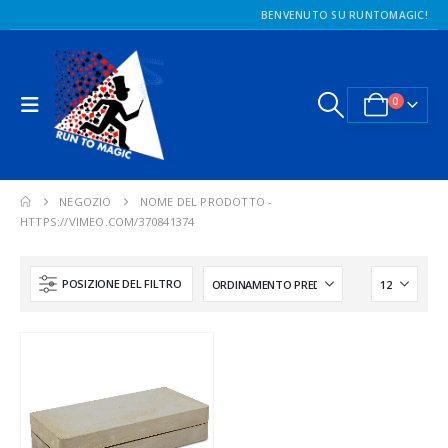
BENVENUTO SU RUNTOMAGIC!
0
NEGOZIO
NOME DEL PRODOTTO -
HTTPS://VIMEO.COM/370841374
POSIZIONE DEL FILTRO