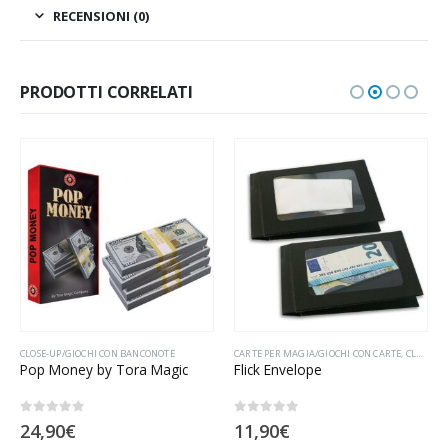
RECENSIONI (0)
PRODOTTI CORRELATI
INO
,
SCENA/GIOCHI CON CARTE
CLOSE-UP/GIOCHI CON BANCONOTE
CARTE PER MAGIA/GIOCHI CON CARTE
,
CLOSE-UP/GIOCHI CON BANCONOTE
Pop Money by Tora Magic
Flick Envelope
0
Su 5
0
Su 5
24,90
€
11,90
€