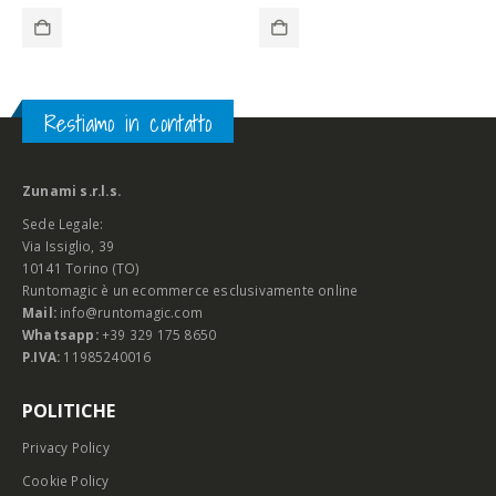
Restiamo in contatto
Zunami s.r.l.s.
Sede Legale:
Via Issiglio, 39
10141 Torino (TO)
Runtomagic è un ecommerce esclusivamente online
Mail:
info@runtomagic.com
Whatsapp:
+39 329 175 8650
P.IVA:
11985240016
POLITICHE
Privacy Policy
Cookie Policy