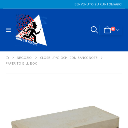
BENVENUTO SU RUNTOMAGIC!
0
NEGOZIO
CLOSE-UP/GIOCHI CON BANCONOTE
PAPER TO BILL BOX