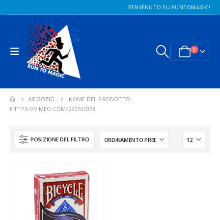
BENVENUTO SU RUNTOMAGIC!
0
NEGOZIO
NOME DEL PRODOTTO -
HTTPS://VIMEO.COM/295760358
POSIZIONE DEL FILTRO