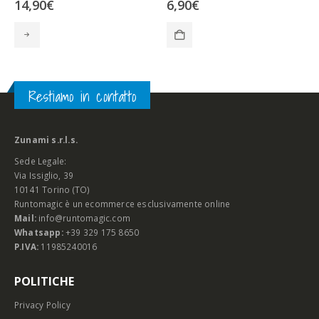
14,90
€
6,90
€
Restiamo in contatto
Zunami s.r.l.s.
Sede Legale:
Via Issiglio, 39
10141 Torino (TO)
Runtomagic è un ecommerce esclusivamente online
Mail:
info@runtomagic.com
Whatsapp:
+39 329 175 8650
P.IVA:
11985240016
POLITICHE
Privacy Policy