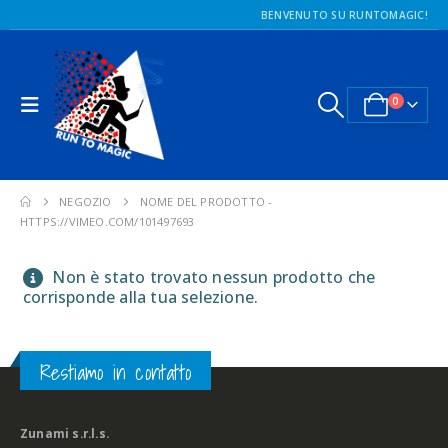
BENVENUTO SU RUNTOMAGIC!
0
NEGOZIO
NOME DEL PRODOTTO -
HTTPS://VIMEO.COM/101497693
Non è stato trovato nessun prodotto che
corrisponde alla tua selezione.
Restiamo in contatto
Zunami s.r.l.s.