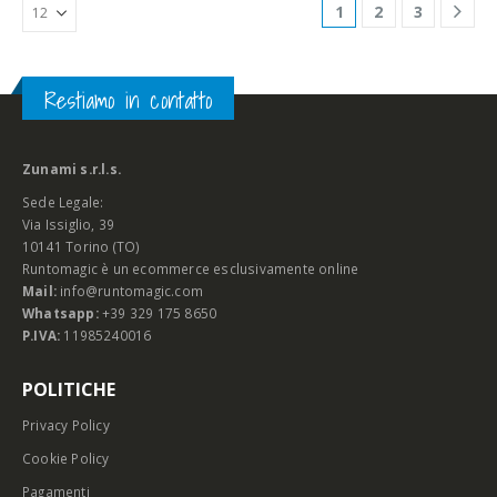
1
2
3
Restiamo in contatto
Zunami s.r.l.s.
Sede Legale:
Via Issiglio, 39
10141 Torino (TO)
Runtomagic è un ecommerce esclusivamente online
Mail:
info@runtomagic.com
Whatsapp:
+39 329 175 8650
P.IVA:
11985240016
POLITICHE
Privacy Policy
Cookie Policy
Pagamenti