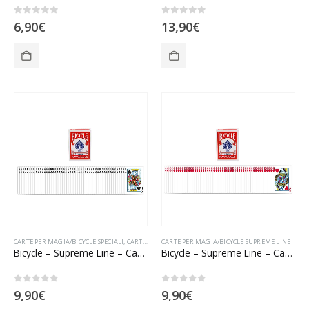
0
Su 5
0
Su 5
6,90
€
13,90
€
CARTE PER MAGIA/BICYCLE SPECIALI
,
CARTE PER MAGIA/BICYCLE SUPREME LINE
CARTE PER MAGIA/BICYCLE SUPREME LINE
Bicycle – Supreme Line – Carte tutte uguali (KP)
Bicycle – Supreme Line – Carte tutte uguali (QC)
0
Su 5
0
Su 5
9,90
€
9,90
€