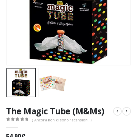
The Magic Tube (M&Ms)
( Ancora non ci sono recensioni. )
0
Di 5
54,90
€