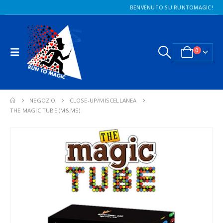
BENVENUTO SU RUNTOMAGIC!
0
NEGOZIO
CLOSE-UP/MISCELLANEA
THE MAGIC TUBE (M&MS)