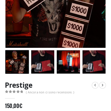
Prestige
( Ancora non ci sono recensioni. )
0
Di 5
150,00
€