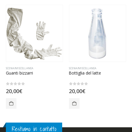
SCENA/MISCELLANEA
SCENA/MISCELLANEA
Guanti bizzarri
Bottiglia del latte
0
Su 5
0
Su 5
20,00
€
20,00
€
Restiamo in contatto