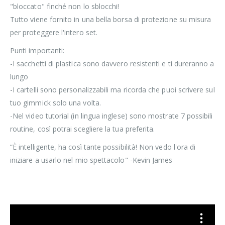
"bloccato" finché non lo sblocchi!
Tutto viene fornito in una bella borsa di protezione su misura
per proteggere l'intero set.
Punti importanti:
-I sacchetti di plastica sono davvero resistenti e ti dureranno a
lungo
-I cartelli sono personalizzabili ma ricorda che puoi scrivere sul
tuo gimmick solo una volta.
-Nel video tutorial (in lingua inglese) sono mostrate 7 possibili
routine, così potrai scegliere la tua preferita.
“È intelligente, ha così tante possibilità! Non vedo l'ora di
iniziare a usarlo nel mio spettacolo" -Kevin James