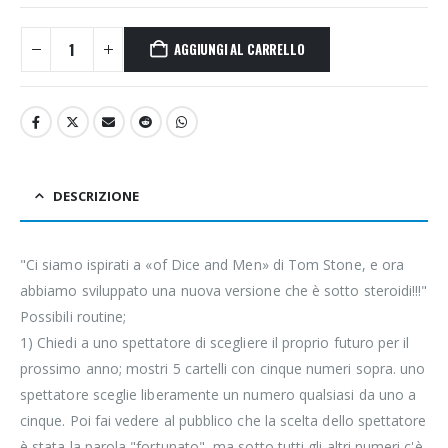
AGGIUNGI AL CARRELLO
DESCRIZIONE
"Ci siamo ispirati a «of Dice and Men» di Tom Stone, e ora
abbiamo sviluppato una nuova versione che è sotto steroidi!!!"
Possibili routine;
1) Chiedi a uno spettatore di scegliere il proprio futuro per il
prossimo anno; mostri 5 cartelli con cinque numeri sopra. uno
spettatore sceglie liberamente un numero qualsiasi da uno a
cinque. Poi fai vedere al pubblico che la scelta dello spettatore
è stata la parola "fortunato", ma sotto tutti gli altri numeri c'è