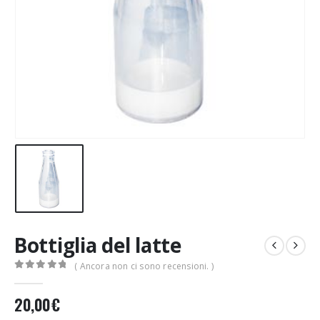
Bottiglia del latte
( Ancora non ci sono recensioni. )
0
Di 5
20,00
€