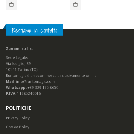
Restiamo in contatto
Zunami s.r.l.s.
Sede Legale:
Via Issiglio, 39
10141 Torino (TO)
Runtomagic è un ecommerce esclusivamente online
Mail:
info@runtomagic.com
Whatsapp:
+39 329 175 8650
P.IVA:
11985240016
POLITICHE
Privacy Policy
Cookie Policy