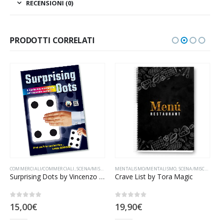
RECENSIONI (0)
PRODOTTI CORRELATI
COMMERCIALI/COMMERCIALI
,
SCENA/MISCELLANEA
MENTALISMO/MENTALISMO
,
SCENA/MISCELLANEA
Surprising Dots by Vincenzo Di Fatta
Crave List by Tora Magic
0
Su 5
0
Su 5
15,00
€
19,90
€