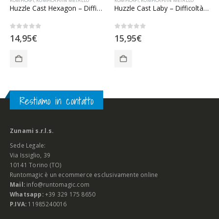
ROMPICAPI
,
ROMPICAPI/IN METALLO
ROMPICAPI
,
ROMPICAPI/IN METALLO
Huzzle Cast Hexagon – Difficoltà difficile
Huzzle Cast Laby – Difficoltà esperto
0
Su 5
0
Su 5
14,95
€
15,95
€
Restiamo in contatto
Zunami s.r.l.s.
Sede Legale:
Via Issiglio, 39
10141 Torino (TO)
Runtomagic è un ecommerce esclusivamente online
Mail:
info@runtomagic.com
Whatsapp:
+39 329 175 8650
P.IVA:
11985240016