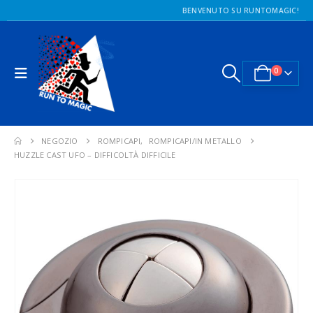
BENVENUTO SU RUNTOMAGIC!
0
NEGOZIO
ROMPICAPI
,
ROMPICAPI/IN METALLO
HUZZLE CAST UFO – DIFFICOLTÀ DIFFICILE