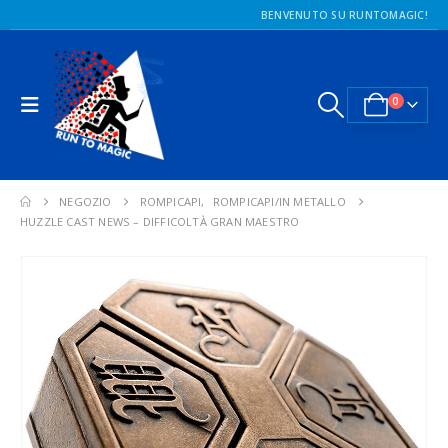
BENVENUTO SU RUNTOMAGIC!
0
NEGOZIO
ROMPICAPI
,
ROMPICAPI/IN METALLO
HUZZLE CAST NEWS – DIFFICOLTÀ GRAN MAESTRO