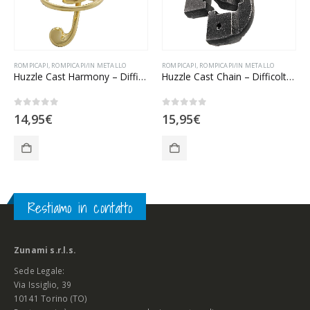
ROMPICAPI
,
ROMPICAPI/IN METALLO
ROMPICAPI
,
ROMPICAPI/IN METALLO
Huzzle Cast Harmony – Difficoltà facile
Huzzle Cast Chain – Difficoltà gran Maestro
0
Su 5
0
Su 5
14,95
€
15,95
€
Restiamo in contatto
Zunami s.r.l.s.
Sede Legale:
Via Issiglio, 39
10141 Torino (TO)