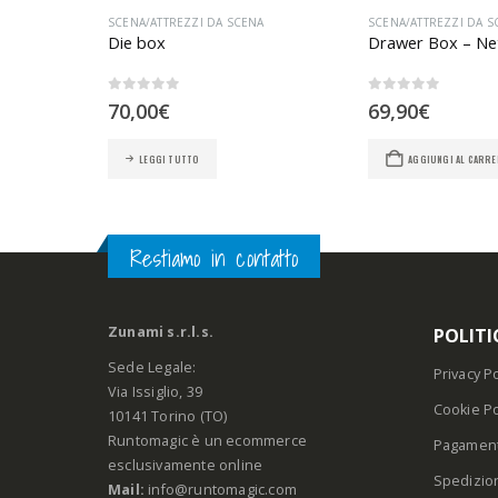
O
,
SCENA/ATTREZZI DA SCENA
SCENA/ATTREZZI DA SCENA
SCENA/ATTREZZI DA S
Die box
Drawer Box – Ne
0
Su 5
0
Su 5
70,00
€
69,90
€
LEGGI TUTTO
AGGIUNGI AL CARRE
Restiamo in contatto
Zunami s.r.l.s.
POLITI
Sede Legale:
Privacy Po
Via Issiglio, 39
Cookie Po
10141 Torino (TO)
Runtomagic è un ecommerce
Pagament
esclusivamente online
Spedizio
Mail:
info@runtomagic.com