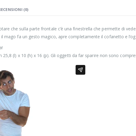
RECENSIONI (0)
re che sulla parte frontale c’è una finestrella che permette di vedere
po il mago fa un gesto magico, apre completamente il cofanetto e l’og
a!
 25,8 (l) x 10 (h) x 16 (p). Gli oggetti da far sparire non sono compres