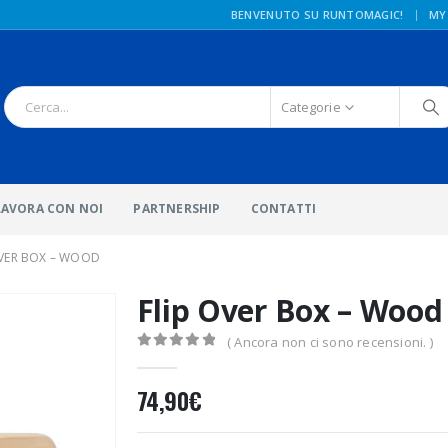
|
BENVENUTO SU RUNTOMAGIC!
MY
Categorie
LAVORA CON NOI
PARTNERSHIP
CONTATTI
OVER BOX – WOOD
Flip Over Box – Woo
( Ancora non ci sono recensioni. )
0
Di 5
74,90
€