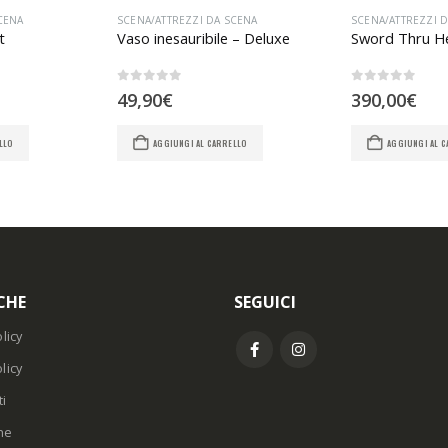
CENA
SCENA/ATTREZZI DA SCENA
SCENA/ATTREZZI 
t
Vaso inesauribile – Deluxe
Sword Thru H
0
Su 5
0
Su 5
49,90
€
390,00
€
LLO
AGGIUNGI AL CARRELLO
AGGIUNGI AL 
CHE
SEGUICI
licy
licy
i
ne