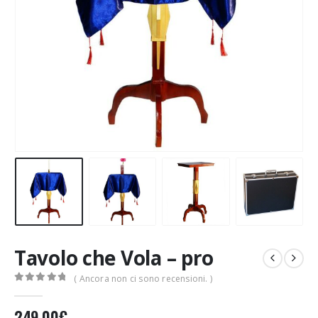
Tavolo che Vola – pro
( Ancora non ci sono recensioni. )
0
Di 5
249,00
€