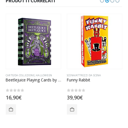
PRODOTTI CORRELATI
CARTE/DA COLLEZIONE
,
HALLOWEEN
SCENA/ATTREZZI DA SCENA
Beetlejuice Playing Cards by Theory11
Funny Rabbit
0
Su 5
0
Su 5
16,90
€
39,90
€