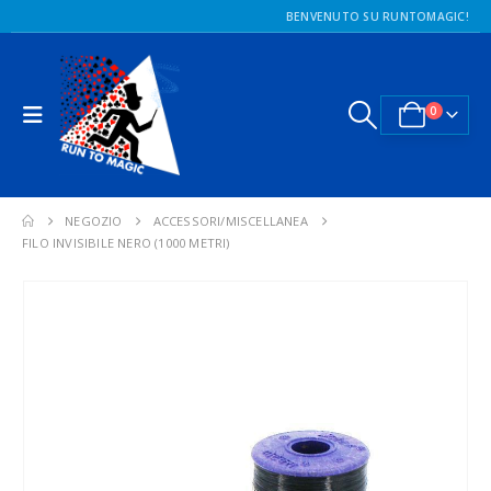
BENVENUTO SU RUNTOMAGIC!
0
NEGOZIO
ACCESSORI/MISCELLANEA
FILO INVISIBILE NERO (1000 METRI)