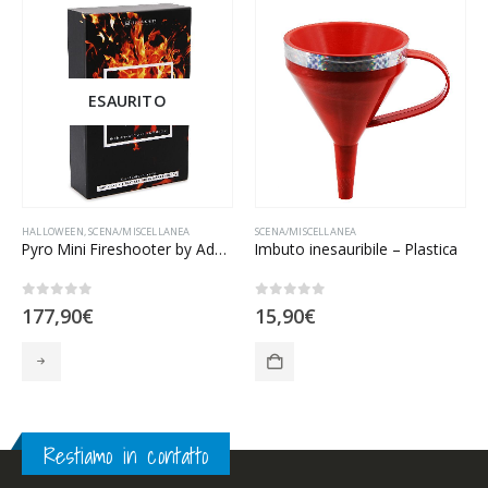
ESAURITO
HALLOWEEN
,
SCENA/MISCELLANEA
SCENA/MISCELLANEA
Pyro Mini Fireshooter by Adam Wilber
Imbuto inesauribile – Plastica
0
Su 5
0
Su 5
177,90
€
15,90
€
Restiamo in contatto