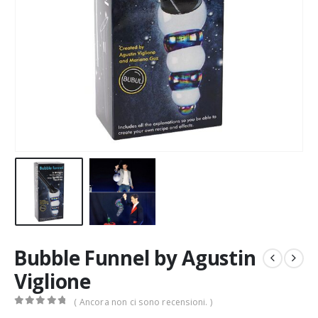
Bubble Funnel by Agustin
Viglione
( Ancora non ci sono recensioni. )
0
Di 5