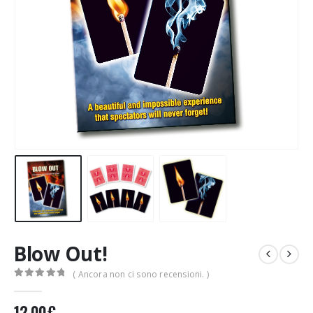
Blow Out!
( Ancora non ci sono recensioni. )
0
Di 5
12,00
€