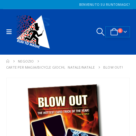
BENVENUTO SU RUNTOMAGIC!
0
NEGOZIO
CARTE PER MAGIA/BICYCLE GIOCHI
,
NATALE/NATALE
BLOW OUT!