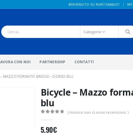
|
BENVENUTO SU RUNTOMAGIC!
MY
Categorie
LAVORA CON NOI
PARTNERSHIP
CONTATTI
E – MAZZO FORMATO BRIDGE – DORSO BLU
Bicycle – Mazzo form
blu
( Ancora non ci sono recensioni. )
0
Di 5
5,90
€