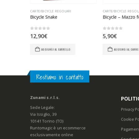
,
CARTE/DA COLLEZIONE
CARTE/BICYCLE REGOLARI
CARTE/BICYCLE REGOL
he World
Bicycle Snake
0
Su 5
0
Su 5
12,90
€
5,90
€
AGGIUNGI AL CARRELLO
AGGIUNGI AL CARRE
Restiamo in contatto
Zunami s.r.l.s.
POLITI
Sede Legale:
Privacy Po
Via Issiglio, 39
Cookie Po
10141 Torino (TO)
Runtomagic è un ecommerce
Pagament
esclusivamente online