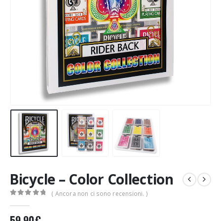
Bicycle – Color Collection
( Ancora non ci sono recensioni. )
0
Di 5
59,90
€