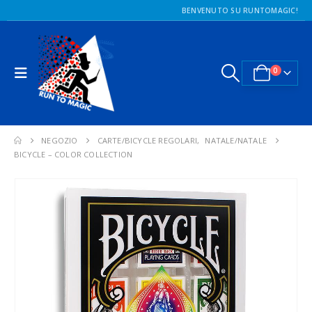
BENVENUTO SU RUNTOMAGIC!
0
NEGOZIO
CARTE/BICYCLE REGOLARI
,
NATALE/NATALE
BICYCLE – COLOR COLLECTION