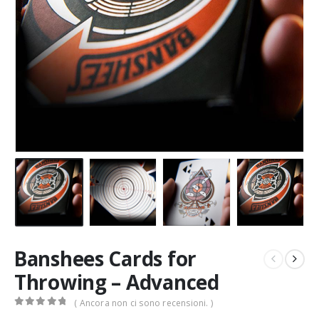
Banshees Cards for
Throwing – Advanced
( Ancora non ci sono recensioni. )
0
Di 5