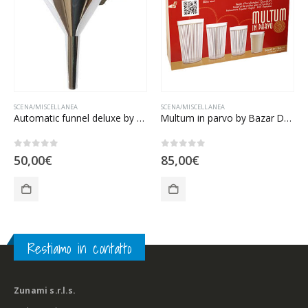
SCENA/MISCELLANEA
SCENA/MISCELLANEA
Automatic funnel deluxe by Bazar De Magia – Crom.
Multum in parvo by Bazar De Magia
0
Su 5
0
Su 5
50,00
€
85,00
€
Restiamo in contatto
Zunami s.r.l.s.