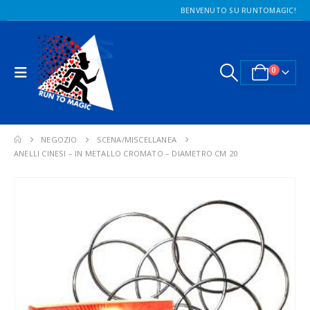
BENVENUTO SU RUNTOMAGIC!
0
NEGOZIO
SCENA/MISCELLANEA
ANELLI CINESI – IN METALLO CROMATO – DIAMETRO CM 20