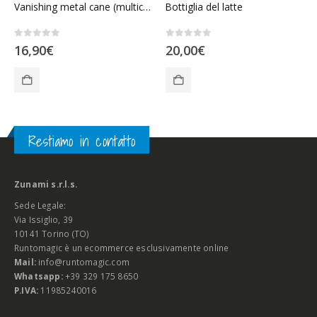
Vanishing metal cane (multicolor)
Bottiglia del latte
0
Su 5
0
Su 5
16,90
€
20,00
€
Restiamo in contatto
Zunami s.r.l.s.
Sede Legale:
Via Issiglio, 39
10141 Torino (TO)
Runtomagic è un ecommerce esclusivamente online
Mail:
info@runtomagic.com
Whatsapp:
+39 329 175 8650
P.IVA:
11985240016