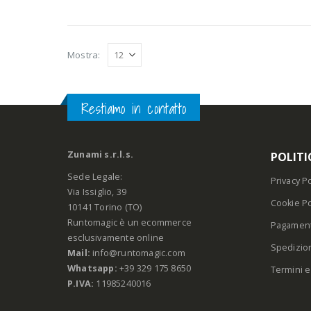
Mostra:
Restiamo in contatto
Zunami s.r.l.s.
POLITI
Sede Legale:
Privacy Po
Via Issiglio, 39
Cookie Po
10141 Torino (TO)
Runtomagic è un ecommerce
Pagament
esclusivamente online
Spedizio
Mail:
info@runtomagic.com
Whatsapp:
+39 329 175 8650
Termini e
P.IVA:
11985240016