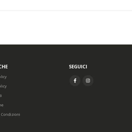
CHE
SEGUICI
licy
licy
i
ne
 Condizioni