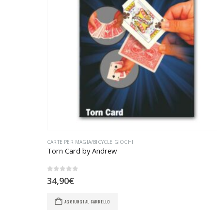
CARTE PER MAGIA/BICYCLE GIOCHI
Torn Card by Andrew
0
Su 5
34,90
€
AGGIUNGI AL CARRELLO