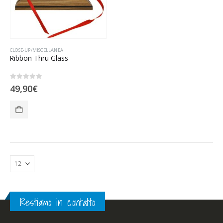
CLOSE-UP/MISCELLANEA
Ribbon Thru Glass
0
Su 5
49,90
€
Restiamo in contatto