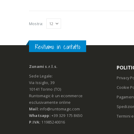
Mostra:
Restiamo in contatto
Zunami s.r.l.s.
POLITI
Sede Legale:
Privacy Po
Via Issiglio, 39
Cookie Po
10141 Torino (TO)
Runtomagic è un ecommerce
Pagament
esclusivamente online
Spedizio
Mail:
info@runtomagic.com
Whatsapp:
+39 329 175 8650
Termini e
P.IVA:
11985240016