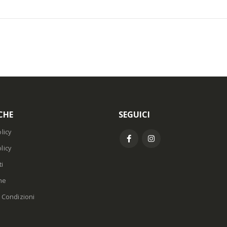
CHE
SEGUICI
licy
licy
i
ne
 Condizioni