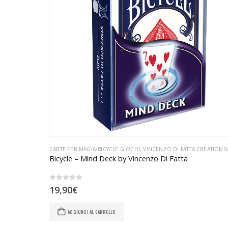
CARTE PER MAGIA/BICYCLE GIOCHI
,
VINCENZO DI FATTA CREATIONS/VINCENZO DI FATTA CREATI
Bicycle – Mind Deck by Vincenzo Di Fatta
0
Su 5
19,90
€
AGGIUNGI AL CARRELLO