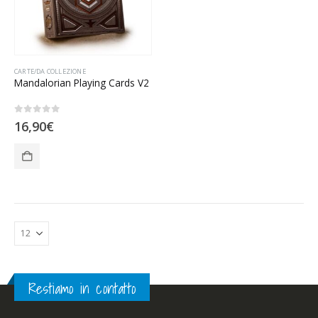
CARTE/DA COLLEZIONE
Mandalorian Playing Cards V2
0
Su 5
16,90
€
Restiamo in contatto