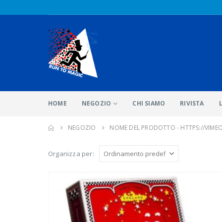
HOME
NEGOZIO
CHI SIAMO
RIVISTA
NEGOZIO
NOME DEL PRODOTTO -
HTTPS://VIME
Organizza per: