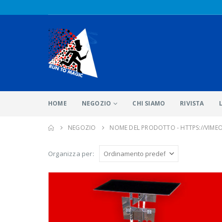
HOME
NEGOZIO
CHI SIAMO
RIVISTA
NEGOZIO
NOME DEL PRODOTTO -
HTTPS://VIME
Organizza per: