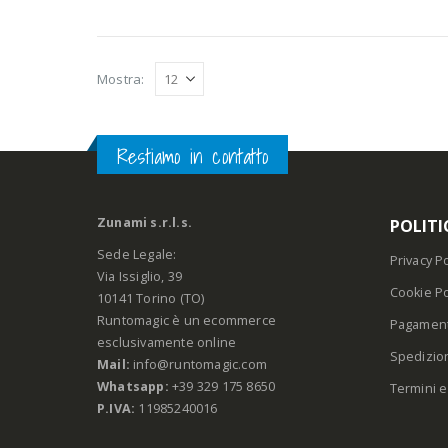
Mostra:
Restiamo in contatto
Zunami s.r.l.s.
POLITI
Sede Legale:
Privacy Po
Via Issiglio, 39
Cookie Po
10141 Torino (TO)
Runtomagic è un ecommerce
Pagament
esclusivamente online
Spedizio
Mail:
info@runtomagic.com
Whatsapp:
+39 329 175 8650
Termini e
P.IVA:
11985240016