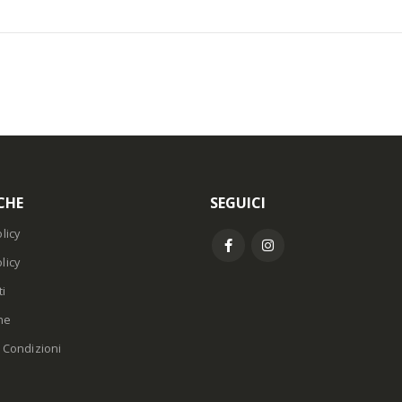
CHE
SEGUICI
licy
licy
i
ne
 Condizioni