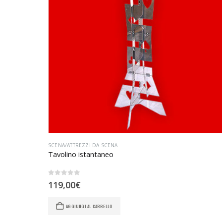
SCENA/ATTREZZI DA SCENA
Tavolino istantaneo
0
Su 5
119,00
€
AGGIUNGI AL CARRELLO