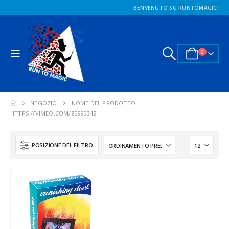
BENVENUTO SU RUNTOMAGIC!
0
NEGOZIO
NOME DEL PRODOTTO -
HTTPS://VIMEO.COM/85995342
POSIZIONE DEL FILTRO