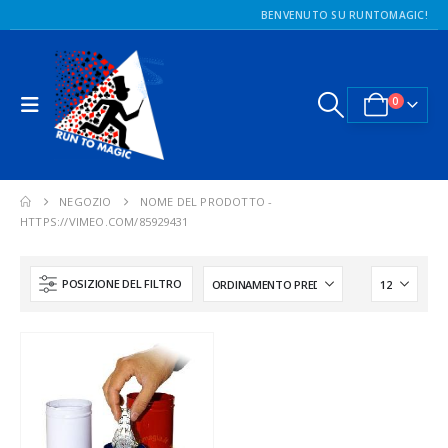
BENVENUTO SU RUNTOMAGIC!
0
NEGOZIO
NOME DEL PRODOTTO -
HTTPS://VIMEO.COM/85929431
POSIZIONE DEL FILTRO