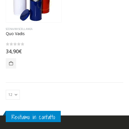
SCENA/MISCELLANEA
Quo Vadis
0
Su 5
34,90
€
Restiamo in contatto