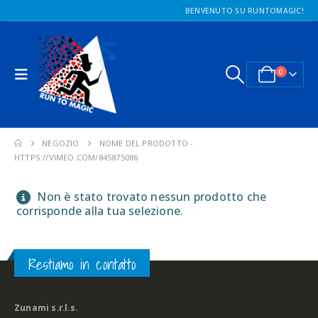
BENVENUTO SU RUNTOMAGIC!
0
NEGOZIO
NOME DEL PRODOTTO -
HTTPS://VIMEO.COM/845875086
Non è stato trovato nessun prodotto che
corrisponde alla tua selezione.
Restiamo in contatto
Zunami s.r.l.s.