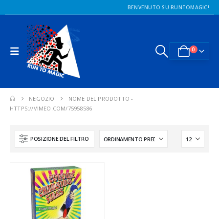
BENVENUTO SU RUNTOMAGIC!
0
NEGOZIO
NOME DEL PRODOTTO -
HTTPS://VIMEO.COM/75958586
POSIZIONE DEL FILTRO