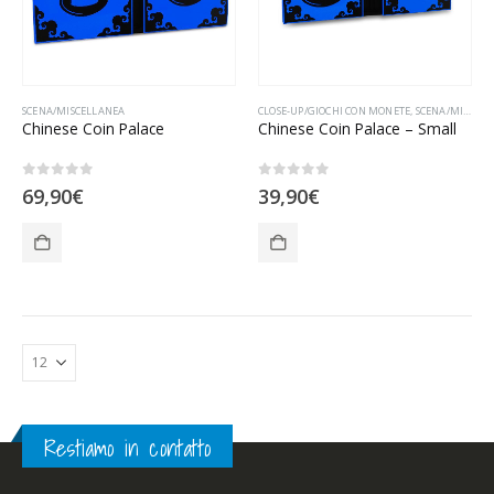
SCENA/MISCELLANEA
CLOSE-UP/GIOCHI CON MONETE
,
SCENA/MISCELLANEA
Chinese Coin Palace
Chinese Coin Palace – Small
0
Su 5
0
Su 5
69,90
€
39,90
€
Restiamo in contatto