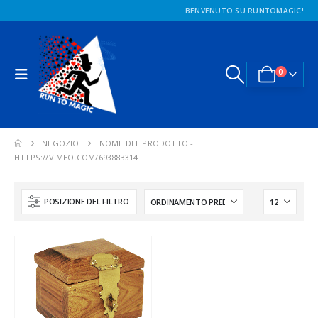
BENVENUTO SU RUNTOMAGIC!
0
NEGOZIO
NOME DEL PRODOTTO -
HTTPS://VIMEO.COM/693883314
POSIZIONE DEL FILTRO