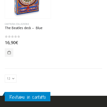
CARTE/DA COLLEZIONE
The Beatles deck – Blue
0
Su 5
16,90
€
Restiamo in contatto