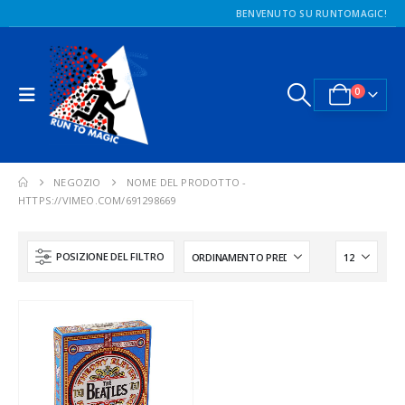
BENVENUTO SU RUNTOMAGIC!
0
NEGOZIO
NOME DEL PRODOTTO -
HTTPS://VIMEO.COM/691298669
POSIZIONE DEL FILTRO