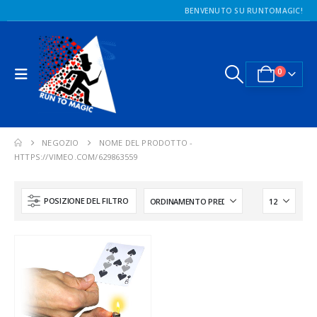
BENVENUTO SU RUNTOMAGIC!
0
NEGOZIO
NOME DEL PRODOTTO -
HTTPS://VIMEO.COM/629863559
POSIZIONE DEL FILTRO