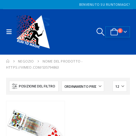
BENVENUTO SU RUNTOMAGIC!
0
NEGOZIO
NOME DEL PRODOTTO -
HTTPS://VIMEO.COM/535794863
POSIZIONE DEL FILTRO