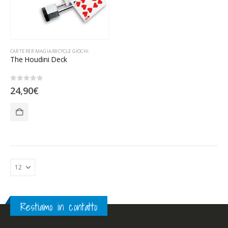
CARTE PER MAGIA/BICYCLE GIOCHI
The Houdini Deck
0
Su 5
24,90
€
Restiamo in contatto