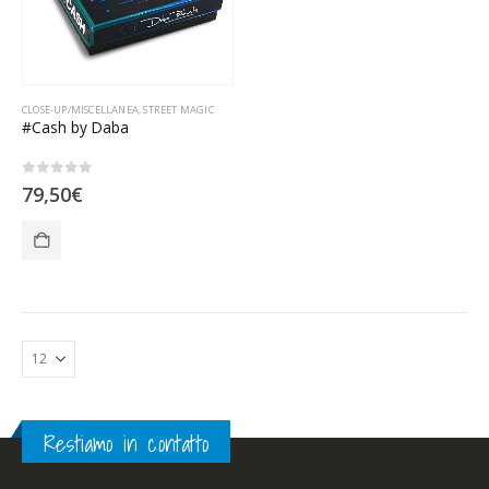
CLOSE-UP/MISCELLANEA
,
STREET MAGIC
#Cash by Daba
0
Su 5
79,50
€
Restiamo in contatto