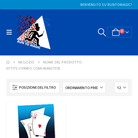
BENVENUTO SU RUNTOMAGIC!
0
NEGOZIO
NOME DEL PRODOTTO -
HTTPS://VIMEO.COM/434607578
POSIZIONE DEL FILTRO