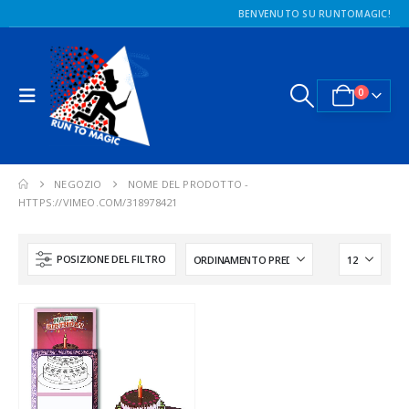
BENVENUTO SU RUNTOMAGIC!
0
NEGOZIO
NOME DEL PRODOTTO -
HTTPS://VIMEO.COM/318978421
POSIZIONE DEL FILTRO