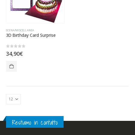
SCENA/MISCELLANEA
3D Birthday Card Surprise
0
Su 5
34,90
€
Restiamo in contatto