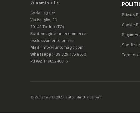
Zunami s.r.l.s.
POLITI
Sede Legale:
Privacy Po
Via Issiglio, 39
Cookie Po
10141 Torino (TO)
Runtomagic è un ecommerce
Pagament
esclusivamente online
Spedizio
Mail:
info@runtomagic.com
Whatsapp:
+39 329 175 8650
Termini e
P.IVA:
11985240016
© Zunami srls 2023. Tutti i diritti riservati