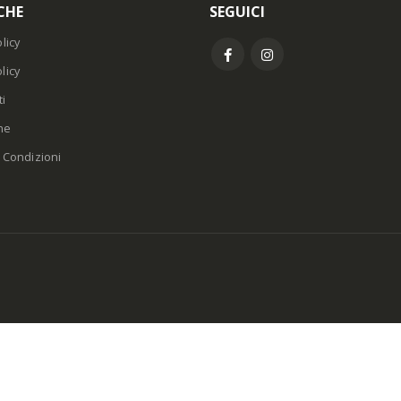
CHE
SEGUICI
licy
licy
i
ne
 Condizioni