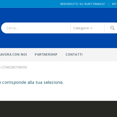
|
BENVENUTO SU RUNTOMAGIC!
MY
Categorie
LAVORA CON NOI
PARTNERSHIP
CONTATTI
O.COM/280706590
corrisponde alla tua selezione.