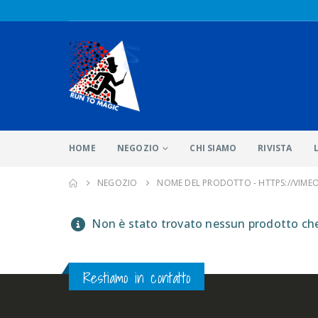
HOME
NEGOZIO
CHI SIAMO
RIVISTA
NEGOZIO
NOME DEL PRODOTTO -
HTTPS://VIME
Non è stato trovato nessun prodotto che 
Restiamo in contatto