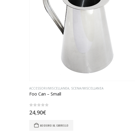
ACCESSORI/MISCELLANEA
,
SCENA/MISCELLANEA
Foo Can – Small
0
Su 5
24,90
€
AGGIUNGI AL CARRELLO