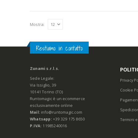
Mostra:
Restiamo in contatto
Zunami s.r.l.s.
POLITI
Sede Legale:
Privacy Po
Via Issiglio, 39
Cookie Po
10141 Torino (TO)
Runtomagic è un ecommerce
Pagament
esclusivamente online
Spedizio
Mail:
info@runtomagic.com
Whatsapp:
+39 329 175 8650
Termini e
P.IVA:
11985240016