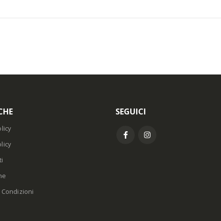
CHE
SEGUICI
licy
licy
i
ne
 Condizioni