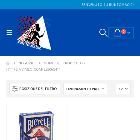
BENVENUTO SU RUNTOMAGIC!
0
NEGOZIO
NOME DEL PRODOTTO -
HTTPS://VIMEO.COM/225065411
POSIZIONE DEL FILTRO