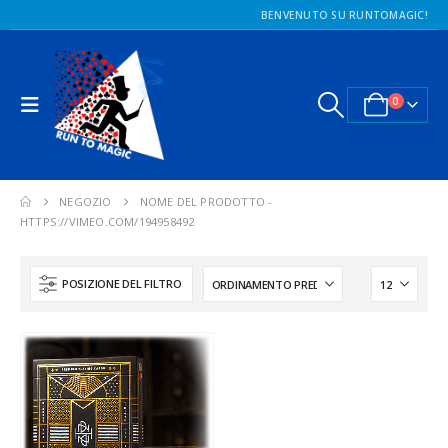
BENVENUTO SU RUNTOMAGIC!
0
NEGOZIO
NOME DEL PRODOTTO -
HTTPS://VIMEO.COM/194958492
POSIZIONE DEL FILTRO