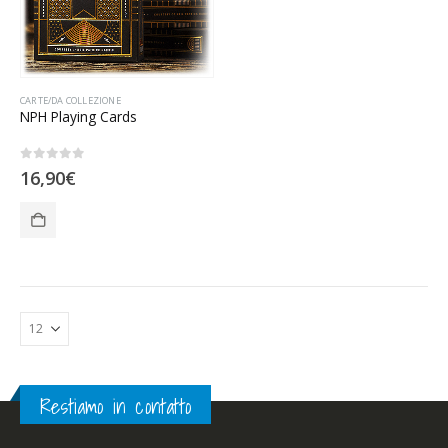
CARTE/DA COLLEZIONE
NPH Playing Cards
0
Su 5
16,90
€
Restiamo in contatto