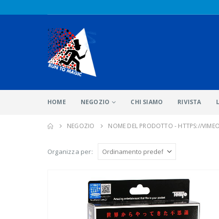
HOME
NEGOZIO
CHI SIAMO
RIVISTA
NEGOZIO
NOME DEL PRODOTTO -
HTTPS://VIME
Organizza per: