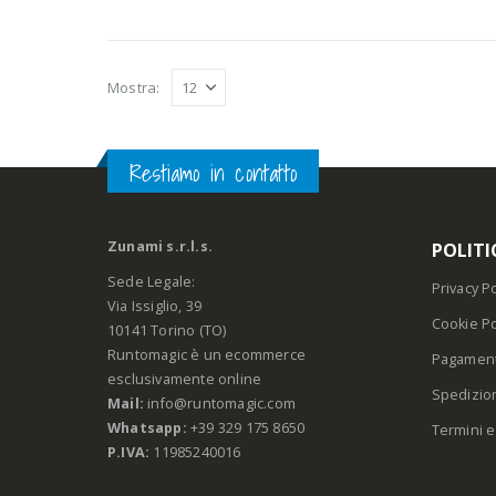
Mostra:
Restiamo in contatto
Zunami s.r.l.s.
POLITI
Sede Legale:
Privacy Po
Via Issiglio, 39
Cookie Po
10141 Torino (TO)
Runtomagic è un ecommerce
Pagament
esclusivamente online
Spedizio
Mail:
info@runtomagic.com
Whatsapp:
+39 329 175 8650
Termini e
P.IVA:
11985240016