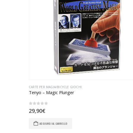
CARTE PER MAGIA/BICYCLE GIOCHI
Tenyo – Magic Plunger
0
Su 5
29,90
€
AGGIUNGI AL CARRELLO