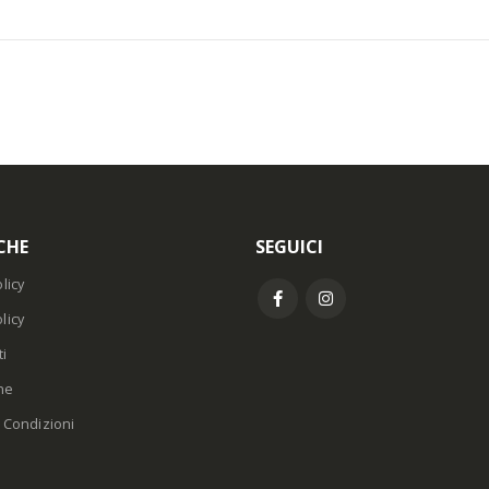
CHE
SEGUICI
licy
licy
i
ne
 Condizioni